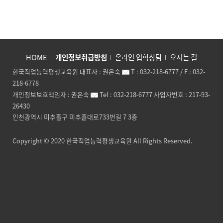
HOME
개인정보취급방침
온라인 입학상담
오시는 길
한국직업능력평생교육원
대표자 :
권은숙
T :
032-218-6777
/ F :
032-
218-6778
개인정보보호책임자 :
권은숙
Tel :
032-218-6777
사업자번호 :
217-93-
26430
인천광역시 미추홀구 미추홀대로733번길 7 3층
Copyright © 2020
한국직업능력평생교육원
All Rights Reserved.