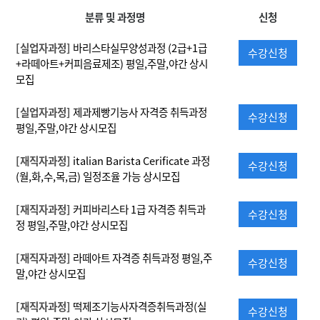
분류 및 과정명
신청
[실업자과정]
바리스타실무양성과정 (2급+1급
수강신청
+라떼아트+커피음료제조) 평일,주말,야간 상시
모집
[실업자과정]
제과제빵기능사 자격증 취득과정
수강신청
평일,주말,야간 상시모집
[재직자과정]
italian Barista Cerificate 과정
수강신청
(월,화,수,목,금) 일정조율 가능 상시모집
[재직자과정]
커피바리스타 1급 자격증 취득과
수강신청
정 평일,주말,야간 상시모집
[재직자과정]
라떼아트 자격증 취득과정 평일,주
수강신청
말,야간 상시모집
[재직자과정]
떡제조기능사자격증취득과정(실
수강신청