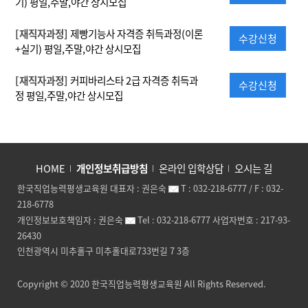
기) 평일,주말,야간 상시모집
[재직자과정]
제빵기능사 자격증 취득과정(이론
수강신청
+실기) 평일,주말,야간 상시모집
[재직자과정]
커피바리스타 2급 자격증 취득과
수강신청
정 평일,주말,야간 상시모집
HOME
개인정보취급방침
온라인 입학상담
오시는 길
한국직업능력평생교육원
대표자 :
권은숙
T :
032-218-6777
/ F :
032-
218-6778
개인정보보호책임자 :
권은숙
Tel :
032-218-6777
사업자번호 :
217-93-
26430
인천광역시 미추홀구 미추홀대로733번길 7 3층
Copyright © 2020
한국직업능력평생교육원
All Rights Reserved.