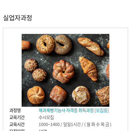
실업자과정
과정명
제과제빵기능사 자격증 취득과정
[
모집중
]
교육기간
수시모집
교육시간
1000~1400 / 일일1시간 / ( 월 화 수 목 금 )