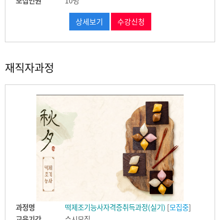
모집인원
10명
상세보기
수강신청
재직자과정
과정명
떡제조기능사자격증취득과정(실기)
[
모집중
]
교육기간
수시모집