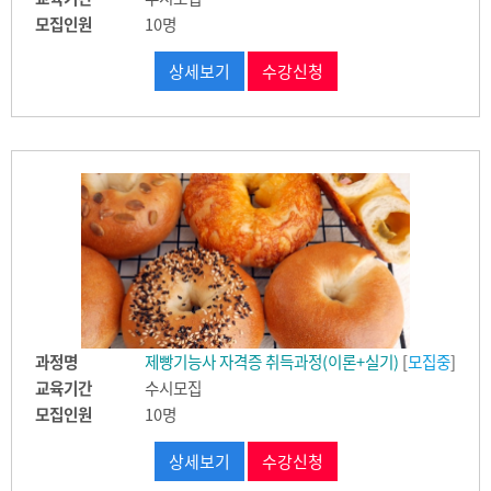
모집인원
10명
상세보기
수강신청
과정명
제빵기능사 자격증 취득과정(이론+실기)
[
모집중
]
교육기간
수시모집
모집인원
10명
상세보기
수강신청