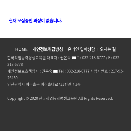
현재 모집중인 과정이 없습니다.
HOME
개인정보취급방침
온라인 입학상담
오시는 길
한국직업능력평생교육원
대표자 :
권은숙
T :
032-218-6777
/ F :
032-
218-6778
개인정보보호책임자 :
권은숙
Tel :
032-218-6777
사업자번호 :
217-93-
26430
인천광역시 미추홀구 미추홀대로733번길 7 3층
Copyright © 2020
한국직업능력평생교육원
All Rights Reserved.